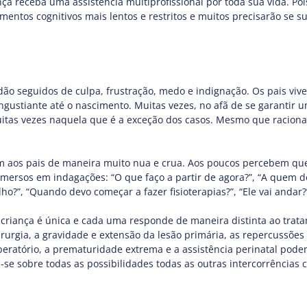
iança receba uma assistência multiprofissional por toda sua vida. P
mentos cognitivos mais lentos e restritos e muitos precisarão se su
dão seguidos de culpa, frustração, medo e indignação. Os pais v
stiante até o nascimento. Muitas vezes, no afã de se garantir uma
tas vezes naquela que é a exceção dos casos. Mesmo que raciona
aos pais de maneira muito nua e crua. Aos poucos percebem que ha
mersos em indagações: “O que faço a partir de agora?”, “A quem 
ho?”, “Quando devo começar a fazer fisioterapias?”, “Ele vai andar?”
riança é única e cada uma responde de maneira distinta ao tratam
rurgia, a gravidade e extensão da lesão primária, as repercussões
 operatório, a prematuridade extrema e a assistência perinatal pod
ula-se sobre todas as possibilidades todas as outras intercorrênci