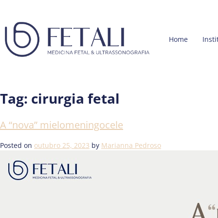
Home
Insti
Tag:
cirurgia fetal
A “nova” mielomeningocele
Posted on
outubro 25, 2023
by
Marianna Pedroso