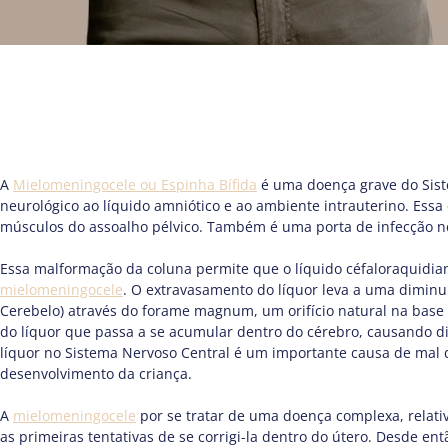
A
Mielomeningocele ou Espinha Bífida
é uma doença grave do Sis
neurológico ao líquido amniótico e ao ambiente intrauterino. Es
músculos do assoalho pélvico. Também é uma porta de infecção n
Essa malformação da coluna permite que o líquido céfaloraquidia
mielomeningocele
. O extravasamento do líquor leva a uma diminui
Cerebelo) através do forame magnum, um orifício natural na base 
do líquor que passa a se acumular dentro do cérebro, causando d
líquor no Sistema Nervoso Central é um importante causa de mal d
desenvolvimento da criança.
A
mielomeningocele
por se tratar de uma doença complexa, relati
as primeiras tentativas de se corrigi-la dentro do útero. Desde enta