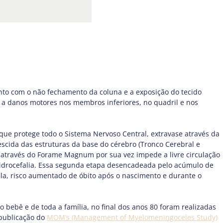
o com o não fechamento da coluna e a exposição do tecido
a e a danos motores nos membros inferiores, no quadril e nos
 que protege todo o Sistema Nervoso Central, extravase através da
descida das estruturas da base do cérebro (Tronco Cerebral e
através do Forame Magnum por sua vez impede a livre circulação
a Hidrocefalia. Essa segunda etapa desencadeada pelo acúmulo de
ala, risco aumentado de óbito após o nascimento e durante o
ebê e de toda a família, no final dos anos 80 foram realizadas
publicação do
MOM’s (Management of Myelomeningoceles Study)