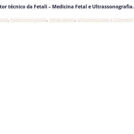
etor técnico da Fetali – Medicina Fetal e Ultrassonografia.
etal
,
mielomeningocele
,
minas gerais
,
ultrassom
Leave a Comment