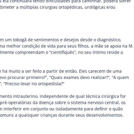
ois ela continuará tendo dificuldades para caminhar, poderá sofrer
bmeter a múltiplas cirurgias ortopédicas, urológicas e/ou
ivem um tobogã de sentimentos e desejos desde o diagnóstico,
 melhor condição de vida para seus filhos, a mãe se apoia na fé
lmente compreendam o “cientifiquês”, no seu íntimo reside a
́ muito a ser feito a partir de então. Eles carecem de uma
devo procurar primeiro?”, “Quais exames devo realizar?”, “A quem
, “Preciso levar no ortopedista?”
ento intrauterino, independente de qual técnica cirúrgica for
 pré-operatórias da doença sobre o sistema nervoso central, os
em interferir em conjunto ou isoladamente para definir o quão
as comuns a quaisquer crianças durante seus desenvolvimentos.