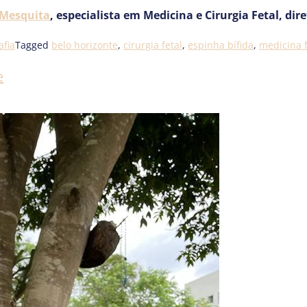
 Mesquita
, especialista em Medicina e Cirurgia Fetal, dir
afia
Tagged
belo horizonte
,
cirurgia fetal
,
espinha bífida
,
medicina f
e