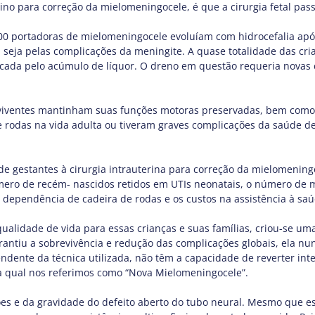
ino para correção da mielomeningocele, é que a cirurgia fetal p
100 portadoras de mielomeningocele evoluíam com hidrocefalia após
 seja pelas complicações da meningite. A quase totalidade das cria
cada pelo acúmulo de líquor. O dreno em questão requeria novas 
viventes mantinham suas funções motoras preservadas, bem como s
odas na vida adulta ou tiveram graves complicações da saúde dec
de gestantes à cirurgia intrauterina para correção da mielomening
ero de recém- nascidos retidos em UTIs neonatais, o número de mor
, a dependência de cadeira de rodas e os custos na assistência à sau
ualidade de vida para essas crianças e suas famílias, criou-se u
tiu a sobrevivência e redução das complicações globais, ela nu
pendente da técnica utilizada, não têm a capacidade de reverter
 qual nos referimos como “Nova Mielomeningocele”.
es e da gravidade do defeito aberto do tubo neural. Mesmo que es