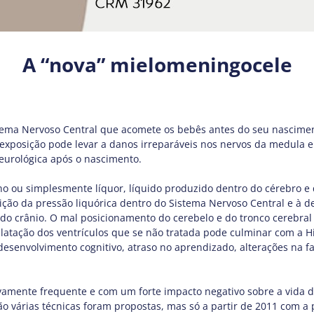
A “nova” mielomeningocele
tema Nervoso Central que acomete os bebês antes do seu nasciment
sa exposição pode levar a danos irreparáveis nos nervos da medul
eurológica após o nascimento.
no ou simplesmente líquor, líquido produzido dentro do cérebro e
ção da pressão liquórica dentro do Sistema Nervoso Central e à 
do crânio. O mal posicionamento do cerebelo e do tronco cerebral 
ilatação dos ventrículos que se não tratada pode culminar com 
esenvolvimento cognitivo, atraso no aprendizado, alterações na f
vamente frequente e com um forte impacto negativo sobre a vida do b
̃o várias técnicas foram propostas, mas só a partir de 2011 com a 