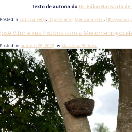
Texto de autoria do
Dr. Fábio Batistuta de
Posted in
Cirurgia Fetal
,
Depoimento
,
Medicina Fetal
,
Ultrassonogr
José Vitor e sua história com a Mielomeningocel
Posted on
outubro 25, 2023
by
Marianna Pedroso