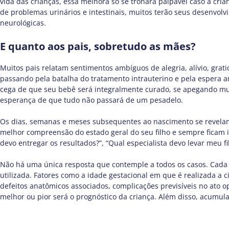
vida das crianças, essa melhora só se tronará palpável caso a cr
de problemas urinários e intestinais, muitos terão seus desenvolvi
neurológicas.
E quanto aos pais, sobretudo as mães?
Muitos pais relatam sentimentos ambíguos de alegria, alívio, grati
passando pela batalha do tratamento intrauterino e pela espera angu
cega de que seu bebê será integralmente curado, se apegando mui
esperança de que tudo não passará de um pesadelo.
Os dias, semanas e meses subsequentes ao nascimento se revelam 
melhor compreensão do estado geral do seu filho e sempre ficam i
devo entregar os resultados?”, “Qual especialista devo levar meu fil
Não há uma única resposta que contemple a todos os casos. Cada c
utilizada. Fatores como a idade gestacional em que é realizada a ci
defeitos anatômicos associados, complicações previsíveis no ato
melhor ou pior será o prognóstico da criança. Além disso, acum