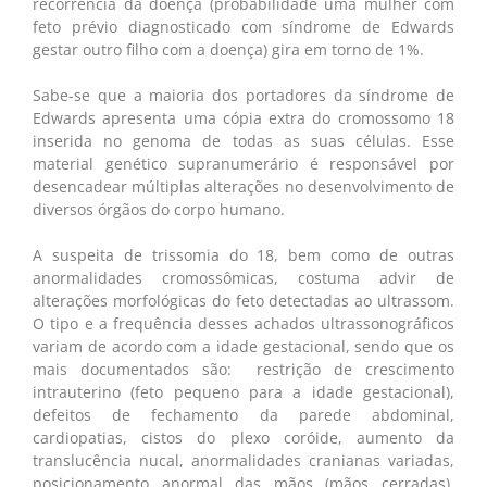
recorrência da doença (probabilidade uma mulher com
feto prévio diagnosticado com síndrome de Edwards
gestar outro filho com a doença) gira em torno de 1%.
Sabe-se que a maioria dos portadores da síndrome de
Edwards apresenta uma cópia extra do cromossomo 18
inserida no genoma de todas as suas células. Esse
material genético supranumerário é responsável por
desencadear múltiplas alterações no desenvolvimento de
diversos órgãos do corpo humano.
A suspeita de trissomia do 18, bem como de outras
anormalidades cromossômicas, costuma advir de
alterações morfológicas do feto detectadas ao ultrassom.
O tipo e a frequência desses achados ultrassonográficos
variam de acordo com a idade gestacional, sendo que os
mais documentados são: restrição de crescimento
intrauterino (feto pequeno para a idade gestacional),
defeitos de fechamento da parede abdominal,
cardiopatias, cistos do plexo coróide, aumento da
translucência nucal, anormalidades cranianas variadas,
posicionamento anormal das mãos (mãos cerradas),