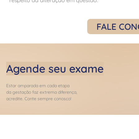
respeito da alteração em questão.
FALE CO
Agende seu exame
Estar amparada em cada etapa
da gestação faz extrema diferença,
acredite. Conte sempre conosco!